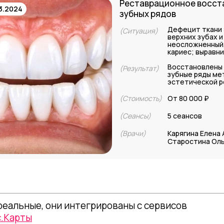
Реставрационное восст
3.2024
зубных рядов
Дефецит ткани 
(Ситуация)
верхних зубах и
неосложненный,
кариес; выравн
Восстановлены 
(Результат)
зубные ряды м
эстетической 
(Стоимость)
От 80 000 ₽
(Сеансы)
5 сеансов
(Врачи)
Карягина Елена
Старостина Оль
реальные, они интегрированы с сервисов
с.Карты