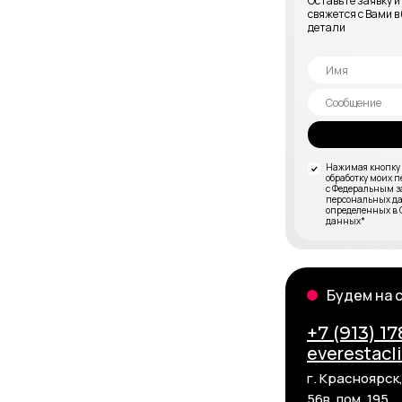
Оставьте заявку 
свяжется с Вами в
детали
Нажимая кнопку «
обработку моих 
с Федеральным за
персональных дан
определенных в 
данных*
Будем на 
+7 (913) 1
everestacl
г. Красноярск,
56в, пом. 195