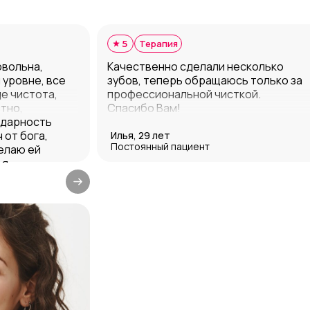
Терапия
5
овольна,
Качественно сделали несколько
 уровне, все
зубов, теперь обращаюсь только за
е чистота,
профессиональной чисткой.
тно,
Спасибо Вам!
одарность
 от бога,
Илья, 29 лет
Постоянный пациент
елаю ей
я.