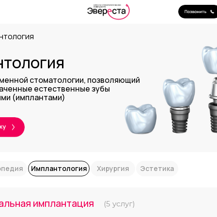
нтология
нтология
менной стоматологии, позволяющий
аченные естественные зубы
ми (имплантами)
опедия
Имплантология
Хирургия
Эстетика
альная имплантация
(5 услуг)