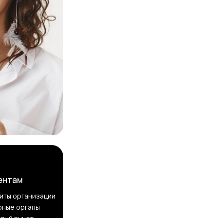
ентам
иты организации
рные органы