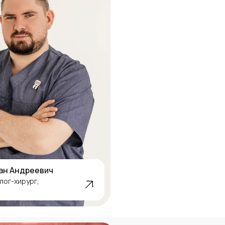
ан Андреевич
лог-хирург,