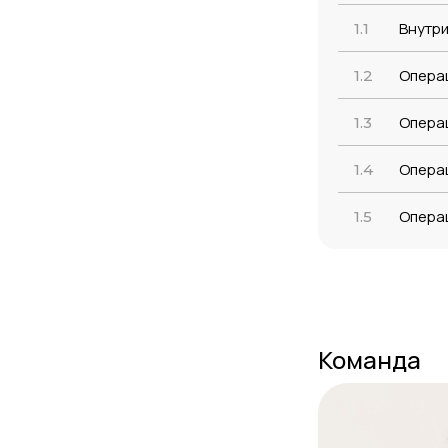
Внутри
1.1
Опера
1.2
Опера
1.3
Опера
1.4
Операц
1.5
Команда