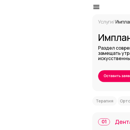
Услуги/
Импла
Импла
Раздел совре
замещать утр
искусственны
Терапия
Орт
Дент
01