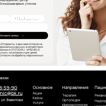
и наш администратор
 ближайшее время, уточнив
Отправить», я даю свое согласие на
персональных данных, в соответствии
коном от 27.07.2006 г. №152-ФЗ «О
ных», на условиях и для целей,
Согласии на обработку персональных
связи
Основное
Направления
Паци
78-59-90
inic@bk.ru
Акции
Терапия
Реквиз
Кейсы
 ул. Вавилова
Ортопедия
Надзо
Услуги
Имплантология