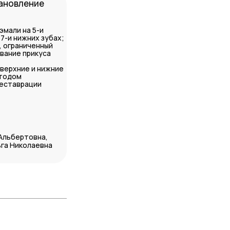
ановление
эмали на 5-и
 7-и нижних зубах;
 ограниченный
ивание прикуса
верхние и нижние
етодом
реставрации
 Альбертовна,
га Николаевна